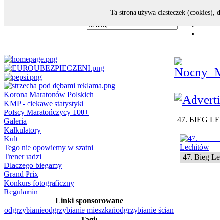
Ta strona używa ciasteczek (cookies), 
Korona Maratonów Polskich
KMP - ciekawe statystyki
Polscy Maratończycy 100+
47. BIEG LEC
Galeria
Kalkulatory
Kult
Tego nie opowiemy w szatni
Trener radzi
47. Bieg L
Dlaczego biegamy
Grand Prix
Konkurs fotograficzny
Regulamin
Linki sponsorowane
odgrzybianie
odgrzybianie mieszkań
odgrzybianie ścian
Tagi: