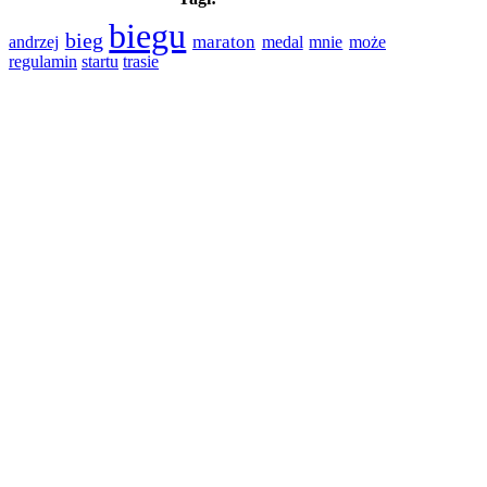
biegu
bieg
maraton
medal
andrzej
mnie
może
regulamin
trasie
startu